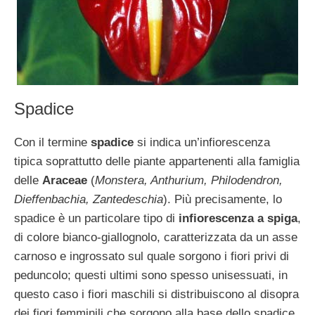
Spadice
Con il termine
spadice
si indica un’infiorescenza
tipica soprattutto delle piante appartenenti alla famiglia
delle
Araceae
(
Monstera, Anthurium, Philodendron,
Dieffenbachia, Zantedeschia
). Più precisamente, lo
spadice è un particolare tipo di
infiorescenza a spiga
,
di colore bianco-giallognolo, caratterizzata da un asse
carnoso e ingrossato sul quale sorgono i fiori privi di
peduncolo; questi ultimi sono spesso unisessuati, in
questo caso i fiori maschili si distribuiscono al disopra
dei fiori femminili che sorgono alla base dello spadice