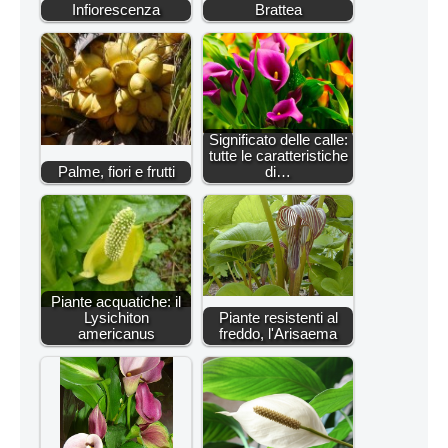
Infiorescenza
Brattea
Significato delle calle:
tutte le caratteristiche
Palme, fiori e frutti
di…
Piante acquatiche: il
Lysichiton
Piante resistenti al
americanus
freddo, l'Arisaema