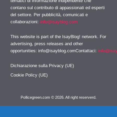
tematici di informazione indipendente che
contano sul contributo di appassionati ed esperti
del settore. Per pubblicità, comunicati e
collaborazioni:
info@isayblog.com
This website is part of the IsayBlog! network. For
advertising, press releases and other
opportunities:
info@isayblog.comContattaci
:
info@isa
Dichiarazione sulla Privacy (UE)
Cookie Policy (UE)
Pollicegreen.com © 2026. All right reserverd.