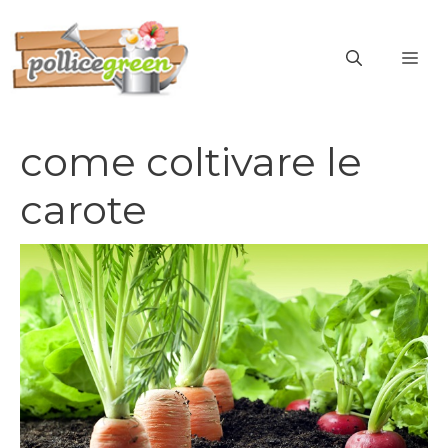
Vai
al
ME
contenuto
come coltivare le
carote