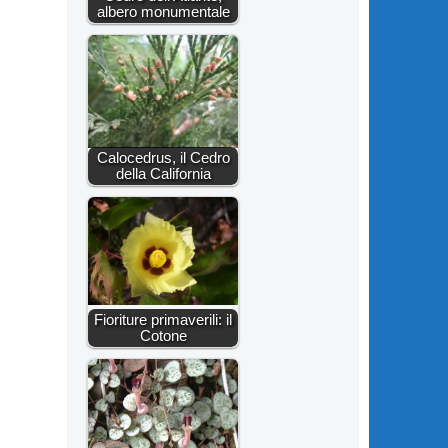
albero monumentale
Calocedrus, il Cedro
della California
Fioriture primaverili: il
Cotone