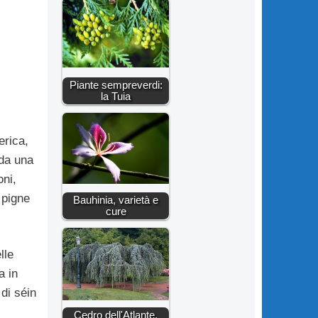
Piante sempreverdi:
la Tuia
erica,
 da una
ni,
 pigne
Bauhinia, varietà e
cure
lle
a in
di séin
Cedro dell'Atlante,