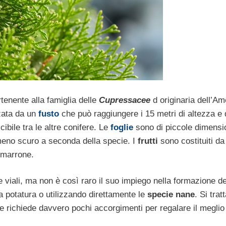
tenente alla famiglia delle
Cupressacee
d originaria dell’Am
zzata da un
fusto
che può raggiungere i 15 metri di altezza e
bile tra le altre conifere. Le
foglie
sono di piccole dimensio
 meno scuro a seconda della specie. I
frutti
sono costituiti da
 marrone.
 e viali, ma non è così raro il suo impiego nella formazione de
 potatura o utilizzando direttamente le
specie nane
. Si tratt
he richiede davvero pochi accorgimenti per regalare il meglio 