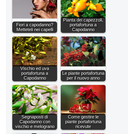
Pianta dei capezzoli,
Fiori a capodanno?
portafortuna a
Metteteli nei capelli
Capodanno
Vischio ed uva
portafortuna a
Le piante portafortuna
Capodanno
per il nuovo anno
Segnaposti di
Come gestire le
Capodanno con
piante portafortuna
vischio e melograno
ricevute