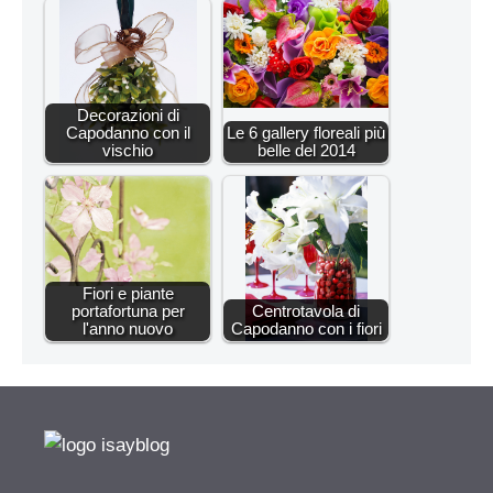
Decorazioni di
Capodanno con il
Le 6 gallery floreali più
vischio
belle del 2014
Fiori e piante
portafortuna per
Centrotavola di
l'anno nuovo
Capodanno con i fiori