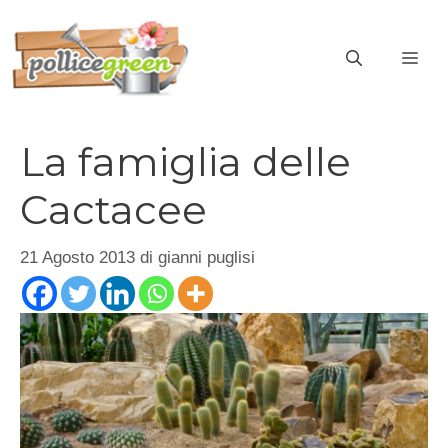
Vai
al
ME
contenuto
La famiglia delle
Cactacee
21 Agosto 2013
di
gianni puglisi