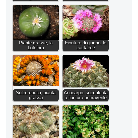
Piante grasse, la
Fioriture di giugno, le
Lofofora
cactacee
Sulcorebutia, pianta
Ariocarpo, succulenta
grassa
a fioritura primaverile