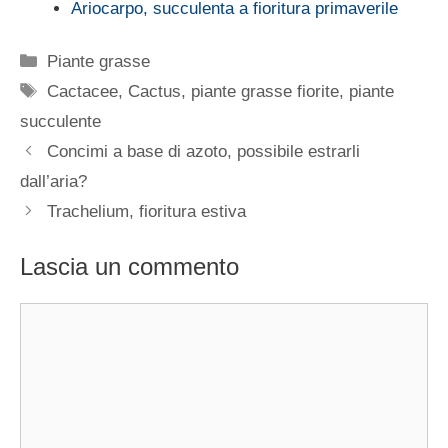
Ariocarpo, succulenta a fioritura primaverile
Categorie
Piante grasse
Tag
Cactacee
,
Cactus
,
piante grasse fiorite
,
piante
succulente
Concimi a base di azoto, possibile estrarli
dall’aria?
Trachelium, fioritura estiva
Lascia un commento
Commento