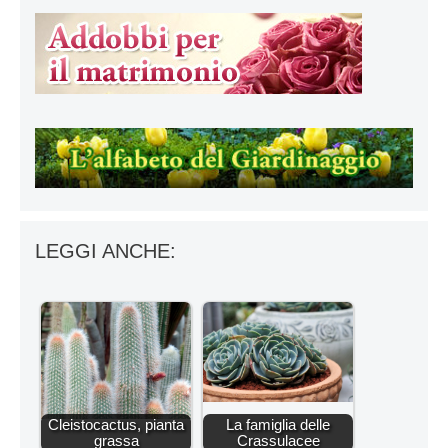
LEGGI ANCHE:
Cleistocactus, pianta
La famiglia delle
grassa
Crassulacee