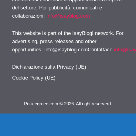
del settore. Per pubblicità, comunicati e
collaborazioni:
info@isayblog.com
This website is part of the IsayBlog! network. For
advertising, press releases and other
opportunities:
info@isayblog.comContattaci
:
info@isa
Dichiarazione sulla Privacy (UE)
Cookie Policy (UE)
Pollicegreen.com © 2026. All right reserverd.