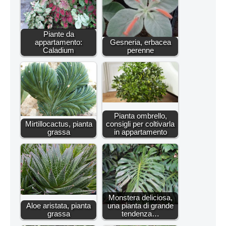
Piante da
appartamento:
Gesneria, erbacea
Caladium
perenne
Pianta ombrello,
Mirtillocactus, pianta
consigli per coltivarla
grassa
in appartamento
Monstera deliciosa,
Aloe aristata, pianta
una pianta di grande
grassa
tendenza…