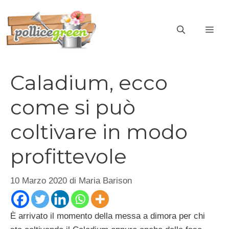
Vai
al
ME
contenuto
Caladium, ecco
come si può
coltivare in modo
profittevole
10 Marzo 2020
di
Maria Barison
È arrivato il momento della messa a dimora per chi