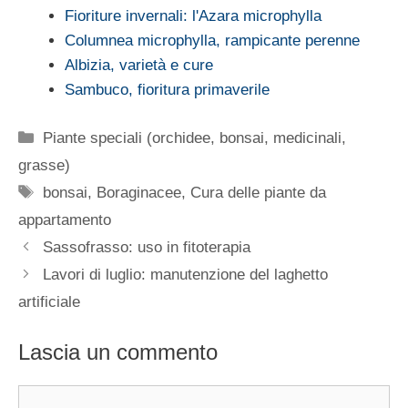
Fioriture invernali: l'Azara microphylla
Columnea microphylla, rampicante perenne
Albizia, varietà e cure
Sambuco, fioritura primaverile
Categorie
Piante speciali (orchidee, bonsai, medicinali,
grasse)
Tag
bonsai
,
Boraginacee
,
Cura delle piante da
appartamento
Sassofrasso: uso in fitoterapia
Lavori di luglio: manutenzione del laghetto
artificiale
Lascia un commento
Commento