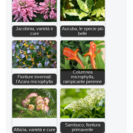
Jacobinia, varietà e
Aucuba, le specie più
cure
belle
Columnea
Fioriture invernali:
microphylla,
l'Azara microphylla
rampicante perenne
Sambuco, fioritura
Albizia, varietà e cure
primaverile