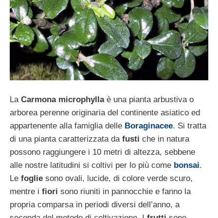
La
Carmona microphylla
è una pianta arbustiva o
arborea perenne originaria del continente asiatico ed
appartenente alla famiglia delle
Boraginacee
. Si tratta
di una pianta caratterizzata da
fusti
che in natura
possono raggiungere i 10 metri di altezza, sebbene
alle nostre latitudini si coltivi per lo più come
bonsai
.
Le
foglie
sono ovali, lucide, di colore verde scuro,
mentre i
fiori
sono riuniti in pannocchie e fanno la
propria comparsa in periodi diversi dell’anno, a
seconda del metodo di coltivazione. I
frutti
sono