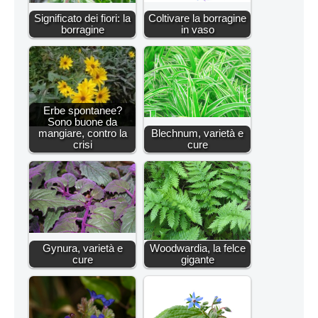
Significato dei fiori: la
Coltivare la borragine
borragine
in vaso
Erbe spontanee?
Sono buone da
mangiare, contro la
Blechnum, varietà e
crisi
cure
Gynura, varietà e
Woodwardia, la felce
cure
gigante