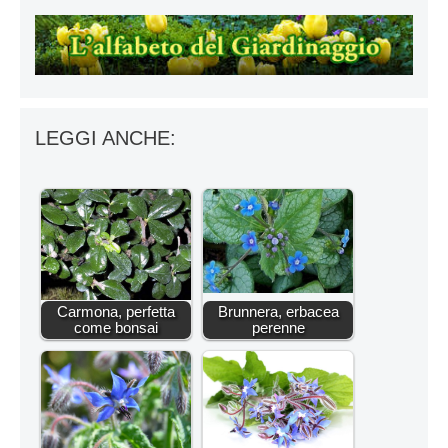
LEGGI ANCHE:
Carmona, perfetta
Brunnera, erbacea
come bonsai
perenne