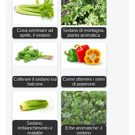
Cosa seminare ad
Sedano di montagna,
aprile, il sedano
pianta aromatica
Coltivare il sedano sul
Come ottenere i semi
balcone
di peperone
Sedano,
imbianchimento e
Erbe aromatiche: il
malattie
sedano