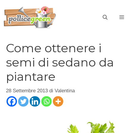
Vai
al
ME
contenuto
Come ottenere i
semi di sedano da
piantare
28 Settembre 2013
di
Valentina