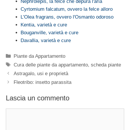
Nephrolepis, la felce che depura l'aria
Cyrtomium falcatum, ovvero la felce alloro
L'Olea fragrans, ovvero l'Osmanto odoroso
Kentia, varietà e cure
Bouganville, varietà e cure
Davallia, varietà e cure
Categorie
Piante da Appartamento
Tag
Cura delle piante da appartamento
,
scheda piante
Astragalo, usi e proprietà
Fleotribo: insetto parassita
Lascia un commento
Commento