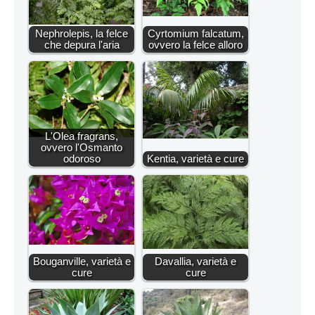
Nephrolepis, la felce
Cyrtomium falcatum,
che depura l'aria
ovvero la felce alloro
L'Olea fragrans,
ovvero l'Osmanto
odoroso
Kentia, varietà e cure
Bouganville, varietà e
Davallia, varietà e
cure
cure