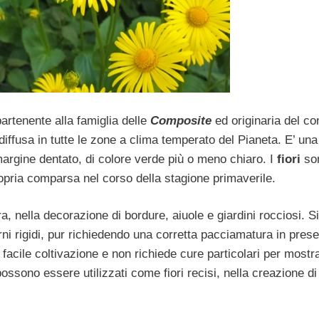
rtenente alla famiglia delle
Composite
ed originaria del co
iffusa in tutte le zone a clima temperato del Pianeta. E’ una
argine dentato, di colore verde più o meno chiaro. I
fiori
so
propria comparsa nel corso della stagione primaverile.
ra, nella decorazione di bordure, aiuole e giardini rocciosi. S
rni rigidi, pur richiedendo una corretta pacciamatura in pres
facile coltivazione e non richiede cure particolari per mostra
 possono essere utilizzati come fiori recisi, nella creazione di