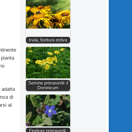
Inula, fioritura estiva
ntinente
 pianta
no
Semine primaverili: il
Doronicum
i adatta
enza di
rsi al
Fioriture primaverili,