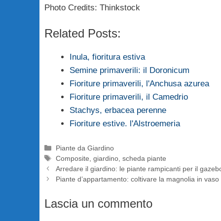
Photo Credits: Thinkstock
Related Posts:
Inula, fioritura estiva
Semine primaverili: il Doronicum
Fioriture primaverili, l'Anchusa azurea
Fioriture primaverili, il Camedrio
Stachys, erbacea perenne
Fioriture estive. l'Alstroemeria
Categorie
Piante da Giardino
Tag
Composite
,
giardino
,
scheda piante
Arredare il giardino: le piante rampicanti per il gazeb
Piante d’appartamento: coltivare la magnolia in vaso
Lascia un commento