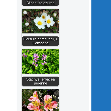
l'Anchusa azurea
Fioriture primaverili, il
Camedrio
Stachys, erbacea
perenne