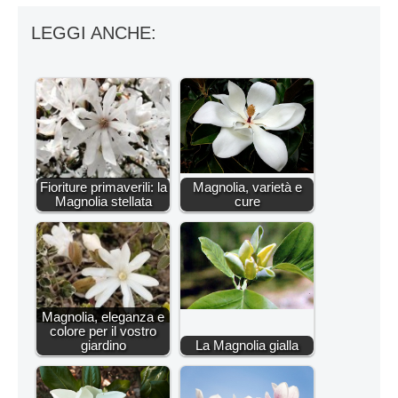
LEGGI ANCHE:
Fioriture primaverili: la
Magnolia, varietà e
Magnolia stellata
cure
Magnolia, eleganza e
colore per il vostro
giardino
La Magnolia gialla