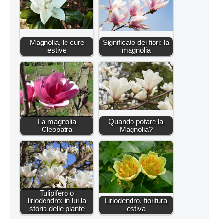
Magnolia, le cure
Significato dei fiori: la
estive
magnolia
La magnolia
Quando potare la
Cleopatra
Magnolia?
Tulipifero o
liriodendro: in lui la
Liriodendro, fioritura
storia delle piante
estiva