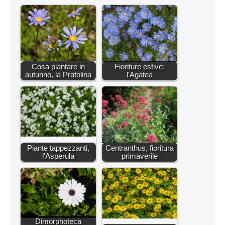
Cosa piantare in
Fioriture estive:
autunno, la Pratolina
l'Agatea
Piante tappezzanti,
Centranthus, fioritura
l'Asperula
primaverile
Dimorphoteca