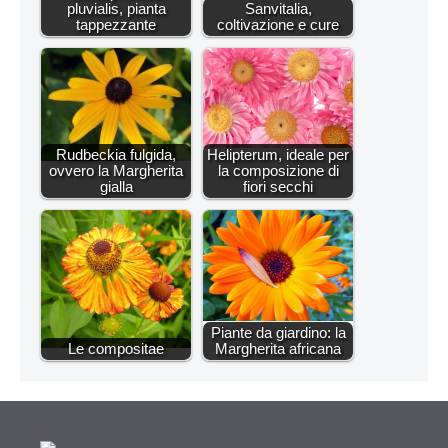
pluvialis, pianta
Sanvitalia,
tappezzante
coltivazione e cure
Rudbeckia fulgida,
Helipterum, ideale per
ovvero la Margherita
la composizione di
gialla
fiori secchi
Piante da giardino: la
Le compositae
Margherita africana