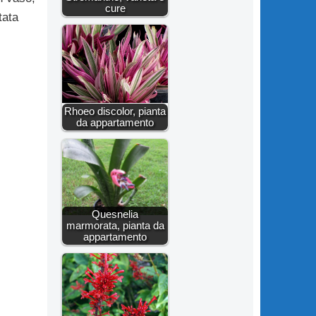
cure
tata
Rhoeo discolor, pianta
da appartamento
Quesnelia
marmorata, pianta da
appartamento