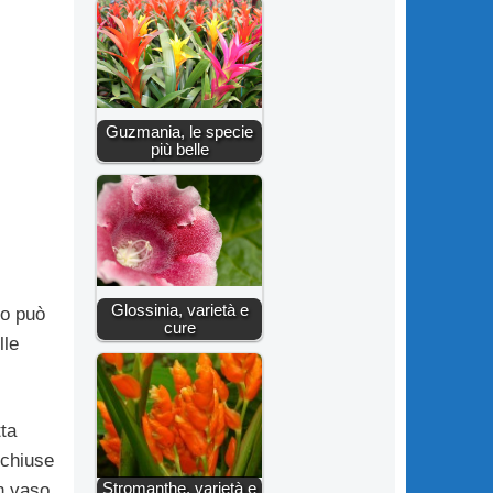
Guzmania, le specie
più belle
Glossinia, varietà e
to può
cure
lle
ta
cchiuse
Stromanthe, varietà e
n vaso,