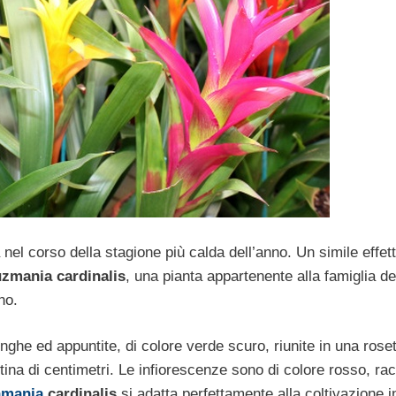
nel corso della stagione più calda dell’anno. Un simile effet
zmania cardinalis
, una pianta appartenente alla famiglia de
no.
nghe ed appuntite, di colore verde scuro, riunite in una roset
antina di centimetri. Le infiorescenze sono di colore rosso, ra
mania
cardinalis
si adatta perfettamente alla coltivazione i