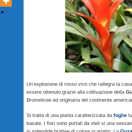
Un’esplosione di rosso vivo che rallegra la casa 
essere ottenuto grazie alla coltivazione della
Gu
Bromelicee
ed originaria del continente america
Si tratta di una pianta caratterizzata da
foglie
lu
basale. I fiori sono portati da steli si una sess
in splendide brattee di colore scarlatto. La
Guza