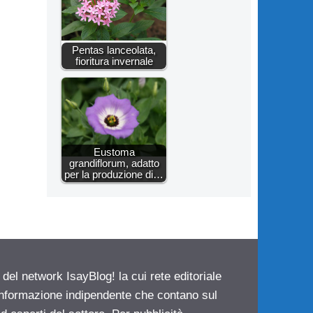
Pentas lanceolata,
fioritura invernale
Eustoma
grandiflorum, adatto
per la produzione di…
 del network IsayBlog! la cui rete editoriale
 informazione indipendente che contano sul