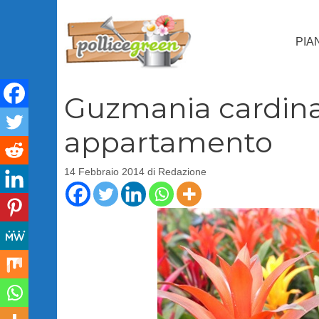
Vai
al
PIA
contenuto
Guzmania cardinal
appartamento
14 Febbraio 2014
di
Redazione