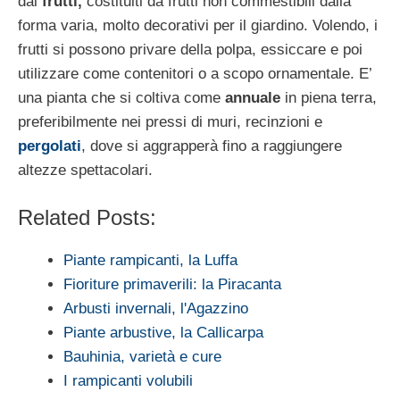
dai
frutti,
costituiti da frutti non commestibili dalla
forma varia, molto decorativi per il giardino. Volendo, i
frutti si possono privare della polpa, essiccare e poi
utilizzare come contenitori o a scopo ornamentale. E’
una pianta che si coltiva come
annuale
in piena terra,
preferibilmente nei pressi di muri, recinzioni e
pergolati
, dove si aggrapperà fino a raggiungere
altezze spettacolari.
Related Posts:
Piante rampicanti, la Luffa
Fioriture primaverili: la Piracanta
Arbusti invernali, l'Agazzino
Piante arbustive, la Callicarpa
Bauhinia, varietà e cure
I rampicanti volubili