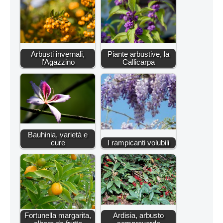
Arbusti invernali,
Piante arbustive, la
l'Agazzino
Callicarpa
Bauhinia, varietà e
cure
I rampicanti volubili
Fortunella margarita,
Ardisia, arbusto