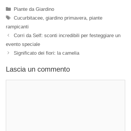
Categorie
Piante da Giardino
Tag
Cucurbitacee
,
giardino primavera
,
piante
rampicanti
Corri da Self: sconti incredibili per festeggiare un
evento speciale
Significato dei fiori: la camelia
Lascia un commento
Commento