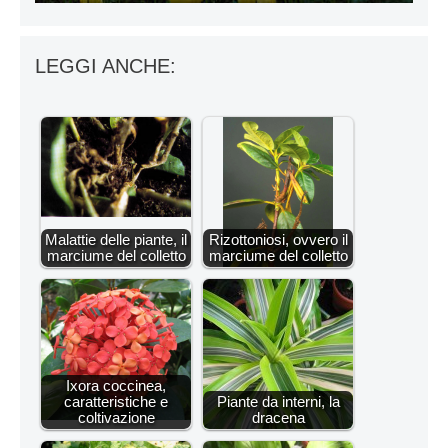
LEGGI ANCHE:
Malattie delle piante, il
Rizottoniosi, ovvero il
marciume del colletto
marciume del colletto
Ixora coccinea,
caratteristiche e
Piante da interni, la
coltivazione
dracena