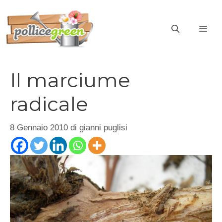
Vai
al
ME
contenuto
Il marciume
radicale
8 Gennaio 2010
di
gianni puglisi