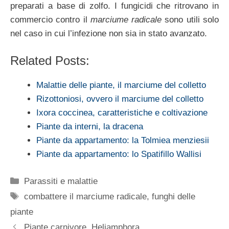
preparati a base di zolfo. I fungicidi che ritrovano in
commercio contro il
marciume radicale
sono utili solo
nel caso in cui l’infezione non sia in stato avanzato.
Related Posts:
Malattie delle piante, il marciume del colletto
Rizottoniosi, ovvero il marciume del colletto
Ixora coccinea, caratteristiche e coltivazione
Piante da interni, la dracena
Piante da appartamento: la Tolmiea menziesii
Piante da appartamento: lo Spatifillo Wallisi
Categorie
Parassiti e malattie
Tag
combattere il marciume radicale
,
funghi delle
piante
Piante carnivore, Heliamphora