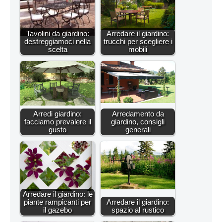
Tavolini da giardino:
Arredare il giardino:
destreggiamoci nella
trucchi per scegliere i
scelta
mobili
Arredi giardino:
Arredamento da
facciamo prevalere il
giardino, consigli
gusto
generali
Arredare il giardino: le
piante rampicanti per
Arredare il giardino:
il gazebo
spazio al rustico