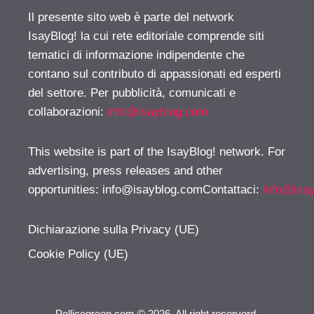
Il presente sito web è parte del network
IsayBlog! la cui rete editoriale comprende siti
tematici di informazione indipendente che
contano sul contributo di appassionati ed esperti
del settore. Per pubblicità, comunicati e
collaborazioni:
info@isayblog.com
This website is part of the IsayBlog! network. For
advertising, press releases and other
opportunities:
info@isayblog.comContattaci
:
info@isa
Dichiarazione sulla Privacy (UE)
Cookie Policy (UE)
Pollicegreen.com © 2026. All right reserverd.