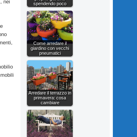
, nei
spendendo poco
ue
ono
menti,
Come arredare il
giardino con vecchi
pneumatici
obilio
 mobili
Arredare il terrazzo in
primavera: cosa
cambiare