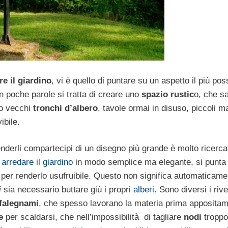
e il giardino
, vi è quello di puntare su un aspetto il più poss
 In poche parole si tratta di creare uno
spazio rustic
o, che s
io vecchi
tronchi d’albero
, tavole ormai in disuso, piccoli m
ibile.
renderli compartecipi di un disegno più grande è molto ricerca
r
arredare il giardino
in modo semplice ma elegante, si punta
e per renderlo usufruibile. Questo non significa automaticam
i
sia necessario buttare giù i propri
alberi
. Sono diversi i rive
falegnami
, che spesso lavorano la materia prima appositam
e
per scaldarsi, che nell’impossibilità di tagliare
nodi
troppo