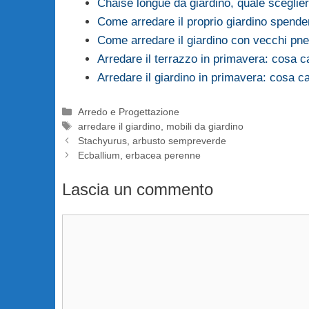
Chaise longue da giardino, quale sceglie
Come arredare il proprio giardino spend
Come arredare il giardino con vecchi pne
Arredare il terrazzo in primavera: cosa 
Arredare il giardino in primavera: cosa c
Categorie
Arredo e Progettazione
Tag
arredare il giardino
,
mobili da giardino
Stachyurus, arbusto sempreverde
Ecballium, erbacea perenne
Lascia un commento
Commento