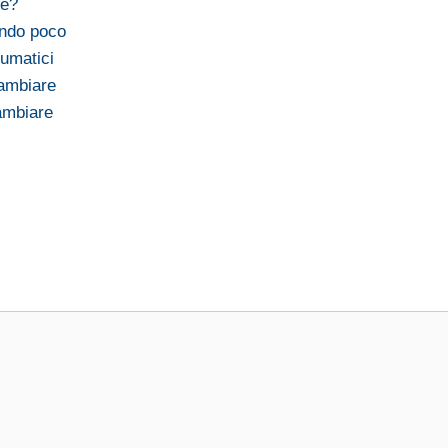
re?
endo poco
umatici
cambiare
ambiare