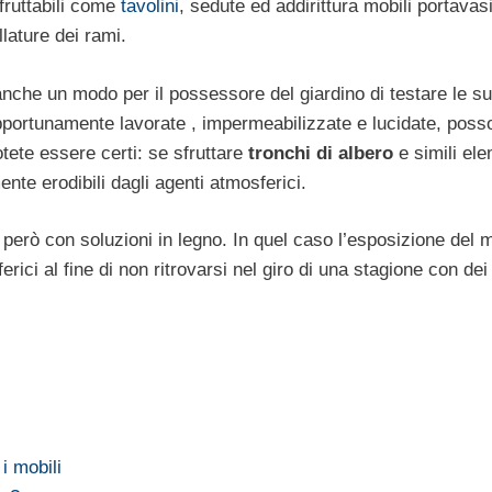
fruttabili come
tavolini
, sedute ed addirittura mobili portavasi
llature dei rami.
anche un modo per il possessore del giardino di testare le s
opportunamente lavorate , impermeabilizzate e lucidate, poss
otete essere certi: se sfruttare
tronchi di albero
e simili ele
ente erodibili dagli agenti atmosferici.
erò con soluzioni in legno. In quel caso l’esposizione del m
rici al fine di non ritrovarsi nel giro di una stagione con dei
i mobili