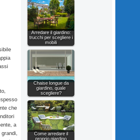
Arredare il giardino:
trucchi per scegliere i
mobili
ibile
appia
assi
Chaise longue da
giardino, quale
to,
scegliere?
 spesso
ente che
nditori
ente, a
 grandi,
Come arredare il
proprio giardino