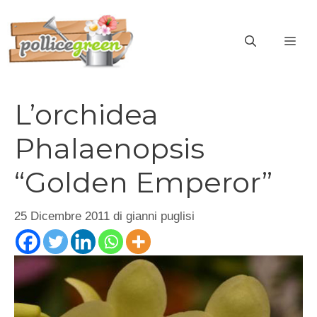
Vai
al
ME
contenuto
L’orchidea
Phalaenopsis
“Golden Emperor”
25 Dicembre 2011
di
gianni puglisi