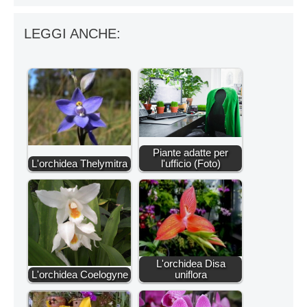
LEGGI ANCHE:
Piante adatte per
L'orchidea Thelymitra
l'ufficio (Foto)
L'orchidea Disa
L'orchidea Coelogyne
uniflora