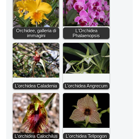
Orchidee, galleria di
L'Orchidea
immagini
Phalaenopsis
L'orchidea Caladenia
L'orchidea Angrecum
L'orchidea Calochilus
L'orchidea Telipogon