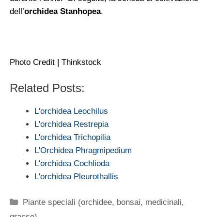
dell’
orchidea Stanhopea
.
Photo Credit | Thinkstock
Related Posts:
L'orchidea Leochilus
L'orchidea Restrepia
L'orchidea Trichopilia
L'Orchidea Phragmipedium
L'orchidea Cochlioda
L'orchidea Pleurothallis
Categorie
Piante speciali (orchidee, bonsai, medicinali,
grasse)