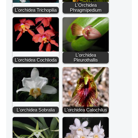
L'Orchidea
L'orchidea Trichopilia
Phragmipedium
L'orchidea
L'orchidea Cochlioda
Pleurothallis
L'orchidea Sobralia
L'orchidea Calochilus