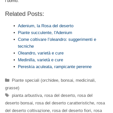
l’uomo.
Related Posts:
Adenium, la Rosa del deserto
Piante succulente, l'Adenium
Come coltivare l’oleandro: suggerimenti e
tecniche
Oleandro, varietà e cure
Medinilla, varietà e cure
Pereskia aculeata, rampicante perenne
Categorie
Piante speciali (orchidee, bonsai, medicinali,
grasse)
Tag
pianta arbustiva
,
rosa del deserto
,
rosa del
deserto bonsai
,
rosa del deserto caratteristiche
,
rosa
del deserto coltivazione
,
rosa del deserto fiori
,
rosa