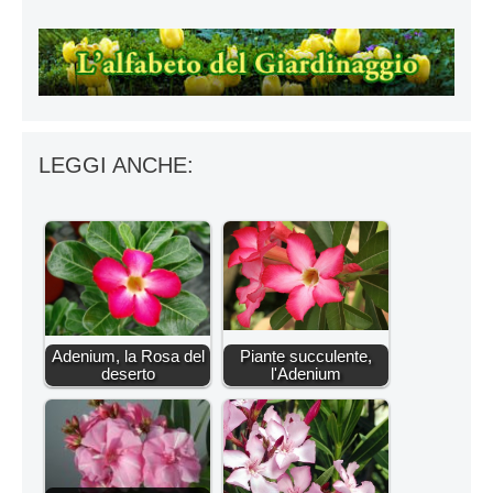
LEGGI ANCHE:
Adenium, la Rosa del
Piante succulente,
deserto
l'Adenium