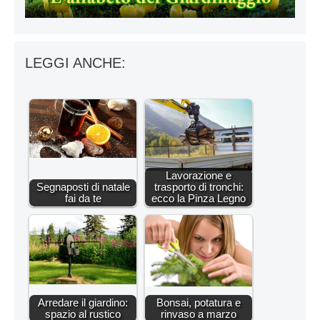
LEGGI ANCHE:
Lavorazione e
Segnaposti di natale
trasporto di tronchi:
fai da te
ecco la Pinza Legno
Arredare il giardino:
Bonsai, potatura e
spazio al rustico
rinvaso a marzo