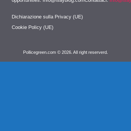
opportunities:
info@isayblog.comContattaci
:
info@isa
Dichiarazione sulla Privacy (UE)
Cookie Policy (UE)
Pollicegreen.com © 2026. All right reserverd.