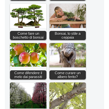
Come fare un
Bonsai, lo stile a
boschetto di bonsai
ceppaia
Come difendere il
Come curare un
melo dai parassiti
albero ferito?