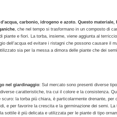
hi d’acqua, carbonio, idrogeno e azoto. Questo materiale, 
ganiche
, che nel tempo si trasformano in un composto di ca
piante e fiori. La torba, insieme, viene aggiunta al terriccio
naggio dell’acqua ed evitare i ristagni che possono causare il 
 è utilizzato sia per la messa a dimora delle piante che dei sem
go nel giardinaggio
: Sul mercato sono presenti diverse tipo
iverse caratteristiche, tra cui il colore e la consistenza. Q
e scuro: la torba più chiara, è particolarmente drenante, per 
uidi, e per favorire la crescita e la germinazione dei semi. La
sottile è più delicata e utilizzata per le piante di tipo orna