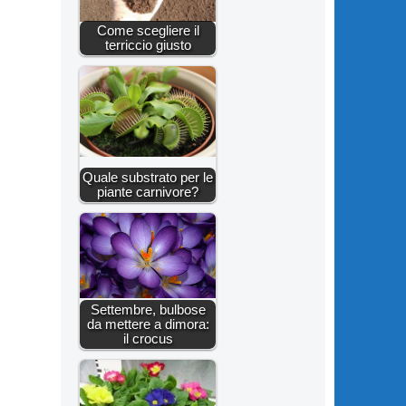
Come scegliere il
terriccio giusto
Quale substrato per le
piante carnivore?
Settembre, bulbose
da mettere a dimora:
il crocus