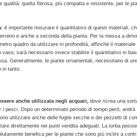
 qualità; quella fibrosa, più compatta e resistente, per le pi
a:
è importante misurare il quantitativo di questi materiali, c
 terreno e anche a seconda della pianta. Per la messa a dimo
metro quadro da utilizzare in profondità, affinchè il materiale
in vaso, sarà necessario invece stabilire il quantitativo in bas
ssa. Generalmente, le piante ornamentali, necessitano di uno
 in tanto.
ssere anche utilizzata negli acquari,
dove ricrea una sorta
per i pesci. Dopo un determinato periodo di tempo però, andrà
no utilizzare anche delle foglie secche e dei pezzetti di co
stare direttamente nei punti vendita adeguati. La torba possi
olutamente benefica per le piante che sono più inclini a contr