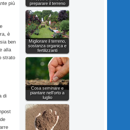
ante più
preparare il terreno
he
ra, è
Migliorare il terreno,
 sia ben
sostanza organica e
e alla
fertilizzanti
 strato
Cosa seminare e
piantare nell’orto a
 di
luglio
mpost
ede
arre