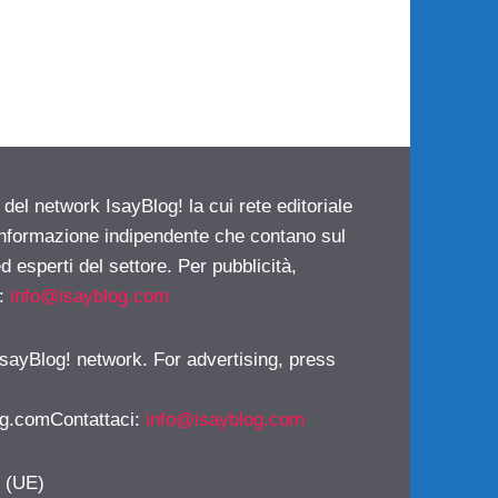
 del network IsayBlog! la cui rete editoriale
 informazione indipendente che contano sul
d esperti del settore. Per pubblicità,
i:
info@isayblog.com
 IsayBlog! network. For advertising, press
g.comContattaci
:
info@isayblog.com
y (UE)