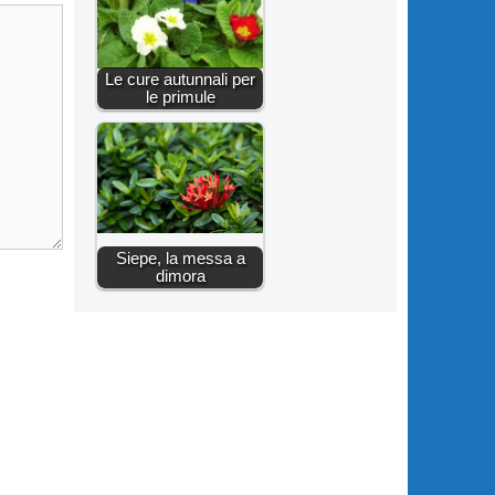
Le cure autunnali per
le primule
Siepe, la messa a
dimora