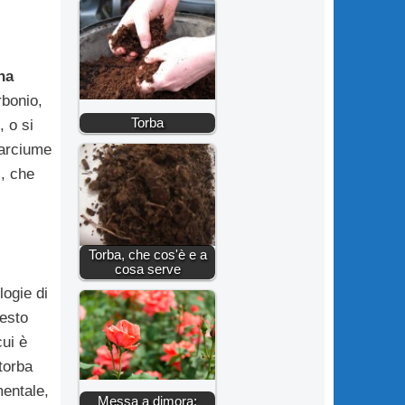
ha
rbonio,
Torba
, o si
marciume
i, che
Torba, che cos'è e a
cosa serve
logie di
uesto
cui è
 torba
mentale,
Messa a dimora: