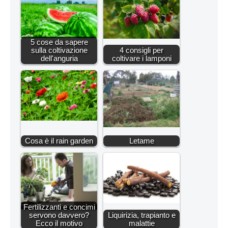
5 cose da sapere
sulla coltivazione
4 consigli per
dell'anguria
coltivare i lamponi
Cosa è il rain garden
Letame
Fertilizzanti e concimi
servono davvero?
Liquirizia, trapianto e
Ecco il motivo
malattie