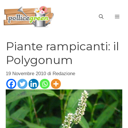
Vai
al
ME
contenuto
Piante rampicanti: il
Polygonum
19 Novembre 2010
di
Redazione