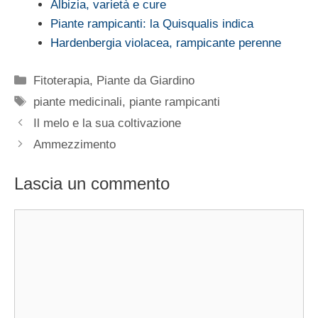
Albizia, varietà e cure
Piante rampicanti: la Quisqualis indica
Hardenbergia violacea, rampicante perenne
Categorie
Fitoterapia
,
Piante da Giardino
Tag
piante medicinali
,
piante rampicanti
Il melo e la sua coltivazione
Ammezzimento
Lascia un commento
Commento