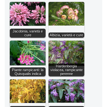
Jacobinia, varietà e
cure
Albizia, varietà e cure
Hardenbergia
Piante rampicanti: la
violacea, rampicante
Quisqualis indica
perenne