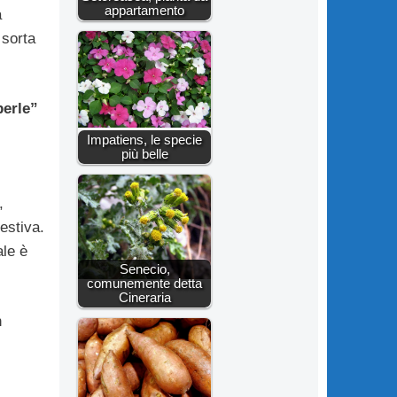
appartamento
a
 sorta
perle”
Impatiens, le specie
più belle
,
estiva.
ale è
Senecio,
comunemente detta
Cineraria
n