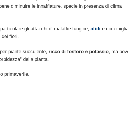
 bene diminuire le innaffiature, specie in presenza di clima
rticolare gli attacchi di malattie fungine,
afidi
e cocciniglia
dei fiori.
per piante succulente,
ricco di fosforo e potassio,
ma pove
rbidezza” della pianta.
o primaverile.