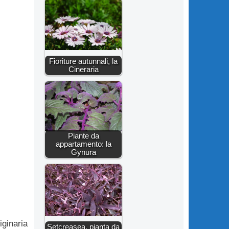
Fioriture autunnali, la
Cineraria
Piante da
appartamento: la
Gynura
iginaria
Setcreasea, pianta da