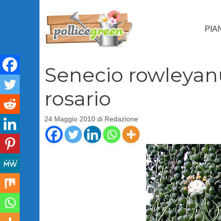
Vai
al
PIA
contenuto
Senecio rowleyanu
rosario
24 Maggio 2010
di
Redazione