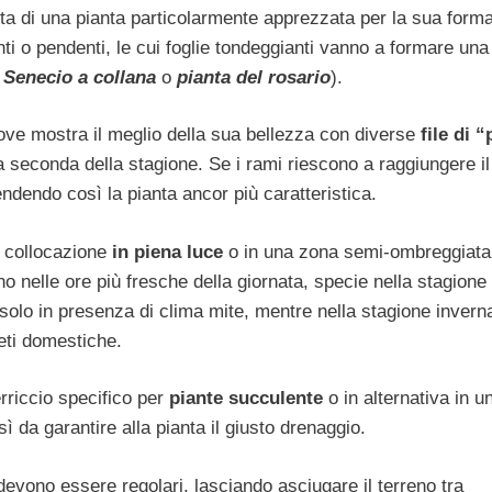
tta di una pianta particolarmente apprezzata per la sua form
nti o pendenti, le cui foglie tondeggianti vanno a formare una
e
Senecio a collana
o
pianta del rosario
).
ove mostra il meglio della sua bellezza con diverse
file di “
a seconda della stagione. Se i rami riescono a raggiungere il
ndendo così la pianta ancor più caratteristica.
a collocazione
in piena luce
o in una zona semi-ombreggiata
o nelle ore più fresche della giornata, specie nella stagione 
solo in presenza di clima mite, mentre nella stagione invern
reti domestiche.
rriccio specifico per
piante succulente
o in alternativa in u
ì da garantire alla pianta il giusto drenaggio.
 devono essere regolari, lasciando asciugare il terreno tra