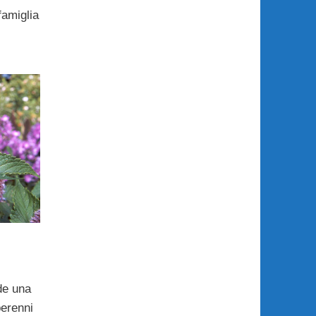
famiglia
de una
perenni