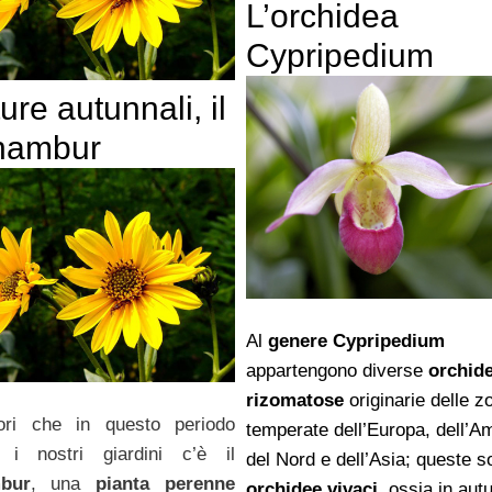
L’orchidea
Cypripedium
ture autunnali, il
nambur
Al
genere Cypripedium
appartengono diverse
orchid
rizomatose
originarie delle z
iori che in questo periodo
temperate dell’Europa, dell’A
o i nostri giardini c’è il
del Nord e dell’Asia; queste s
bur
, una
pianta perenne
orchidee vivaci
, ossia in aut