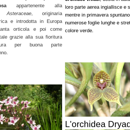
osa
appartenente alla
loro parte aerea ingiallisce e 
lia
Asteraceae
, originaria
mentre in primavera spuntano
rica e introdotta in Europa
numerose foglie lunghe e stret
anta orticola e poi come
colore verde.
ale grazie alla sua fioritura
ura per buona parte
nno.
L'orchidea Dryad