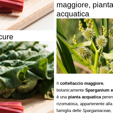
maggiore, piant
acquatica
cure
Il
coltellaccio maggiore
,
botanicamente
Sparganium 
è una
pianta acquatica
peren
rizomatosa, appartenente alla
famiglia delle
Sparganiaceae,