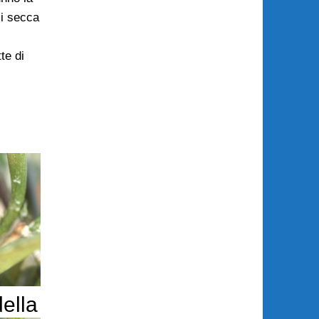
si secca
te di
ella