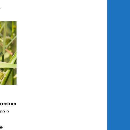
a
erectum
ne e
e