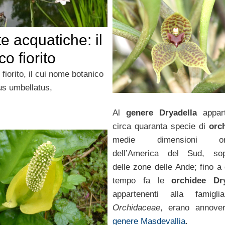
e acquatiche: il
o fiorito
 fiorito, il cui nome botanico
s umbellatus,
Al
genere Dryadella
appar
circa quaranta specie di
orc
medie dimensioni orig
dell’America del Sud, sopr
delle zone delle Ande; fino a
tempo fa le
orchidee Dry
appartenenti alla famigli
Orchidaceae
, erano annover
genere Masdevallia
.