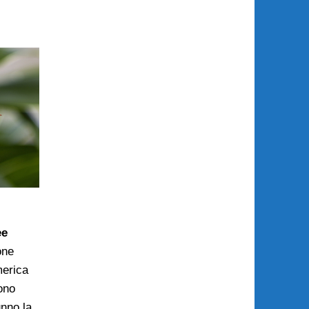
ee
one
merica
ono
unno la