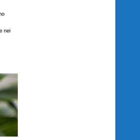
no
 e nei