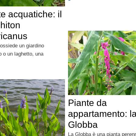
e acquatiche: il
hiton
icanus
possiede un giardino
o o un laghetto, una
Piante da
appartamento: l
Globba
La Globba è una pianta peren