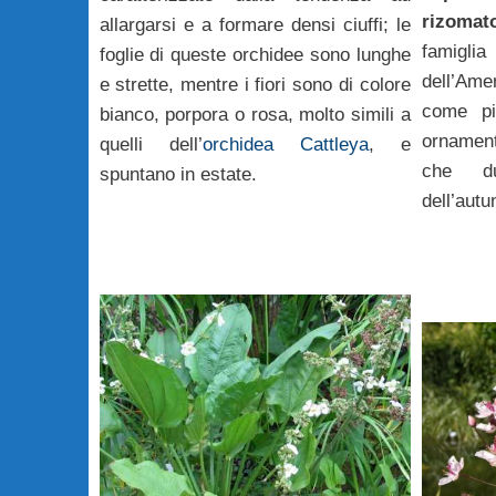
rizomat
allargarsi e a formare densi ciuffi; le
famig
foglie di queste orchidee sono lunghe
dell’Ame
e strette, mentre i fiori sono di colore
come pi
bianco, porpora o rosa, molto simili a
ornament
quelli dell’
orchidea Cattleya
, e
che d
spuntano in estate.
dell’autu