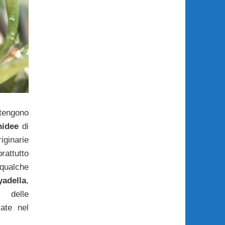
tengono
hidee
di
inarie
attutto
 qualche
adella
,
a delle
ate nel