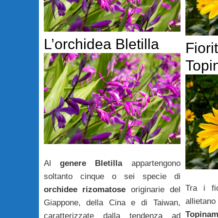
L’orchidea Bletilla
Fiori
Topi
Al
genere Bletilla
appartengono
soltanto cinque o sei specie di
Tra i f
orchidee rizomatose
originarie del
allietan
Giappone, della Cina e di Taiwan,
Topinam
caratterizzate dalla tendenza ad