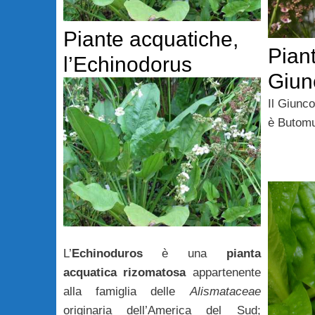
Piante acquatiche,
Piant
l’Echinodorus
Giunc
Il Giunco
è Butomu
L’
Echinoduros
è una
pianta
acquatica rizomatosa
appartenente
alla famiglia delle
Alismataceae
originaria dell’America del Sud;