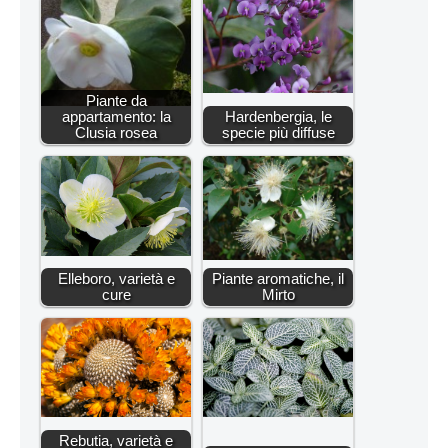
Piante da
appartamento: la
Hardenbergia, le
Clusia rosea
specie più diffuse
Elleboro, varietà e
Piante aromatiche, il
cure
Mirto
Rebutia, varietà e