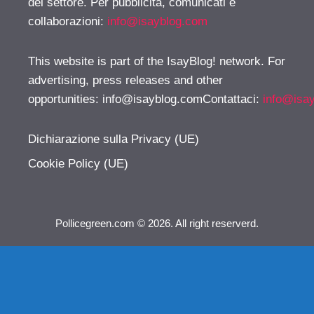
del settore. Per pubblicità, comunicati e
collaborazioni:
info@isayblog.com
This website is part of the IsayBlog! network. For
advertising, press releases and other
opportunities:
info@isayblog.comContattaci
:
info@isa
Dichiarazione sulla Privacy (UE)
Cookie Policy (UE)
Pollicegreen.com © 2026. All right reserverd.