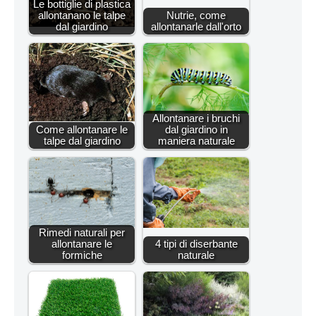
Le bottiglie di plastica
allontanano le talpe
Nutrie, come
dal giardino
allontanarle dall'orto
Allontanare i bruchi
Come allontanare le
dal giardino in
talpe dal giardino
maniera naturale
Rimedi naturali per
allontanare le
4 tipi di diserbante
formiche
naturale