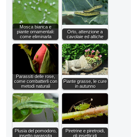
Mosca bianca e
piante ornamentali:
Orto, attenzione a
come eliminarla
cavolaie ed altiche
Parassiti delle rose,
come combatterli con
Piante grasse, le cure
metodi naturali
in autunno
Plusia del pomodoro,
Piretrine e piretroidi,
insetto parassita
gli insetticidi