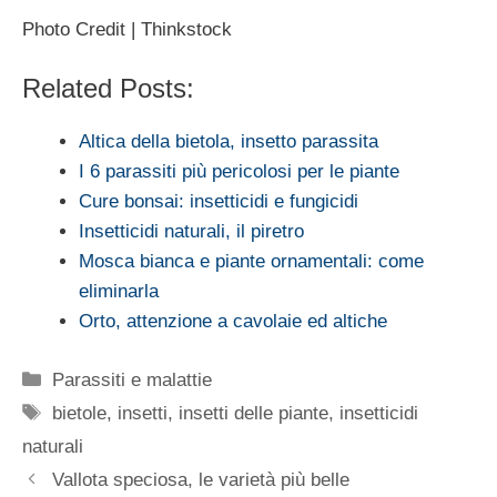
Photo Credit | Thinkstock
Related Posts:
Altica della bietola, insetto parassita
I 6 parassiti più pericolosi per le piante
Cure bonsai: insetticidi e fungicidi
Insetticidi naturali, il piretro
Mosca bianca e piante ornamentali: come
eliminarla
Orto, attenzione a cavolaie ed altiche
Categorie
Parassiti e malattie
Tag
bietole
,
insetti
,
insetti delle piante
,
insetticidi
naturali
Vallota speciosa, le varietà più belle