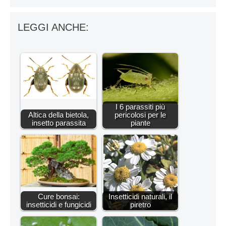
LEGGI ANCHE:
I 6 parassiti più
Altica della bietola,
pericolosi per le
insetto parassita
piante
Cure bonsai:
Insetticidi naturali, il
insetticidi e fungicidi
piretro