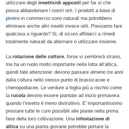
utilizzare degli
insetticidi appositi
per far si che
possa abbandonare i nostri orti. I prodotti a base di
piretro
in commercio sono naturali ma potrebbero
eliminare anche altri insetti invece utili. Possiamo fare
qualcosa a riguardo? Si, di sicuro affidarci a rimedi
totalmente naturali da alternare o utilizzare insieme.
La
rotazione delle colture
, forse vi sembrerà strano,
ma ha un ruolo molto importante nella lotta all’altica,
quindi fate attenzione: devono passare almeno tre anni
dalla coltura nello stesso punto di brassicacee e
chenopodiacee. Le verdure a foglia più a rischio come
la
rucola
devono essere piantate ad inizio primavera
quando l’insetto è meno distruttivo. E’ importantissimo
prestare tutte le cure possibili alle piante nella prima
fase della loro coltivazione. Una
infestazione di
altica
su una pianta giovane potrebbe portare la