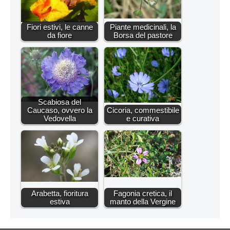
Fiori estivi, le canne
Piante medicinali, la
da fiore
Borsa del pastore
Scabiosa del
Caucaso, ovvero la
Cicoria, commestibile
Vedovella
e curativa
Arabetta, fioritura
Fagonia cretica, il
estiva
manto della Vergine