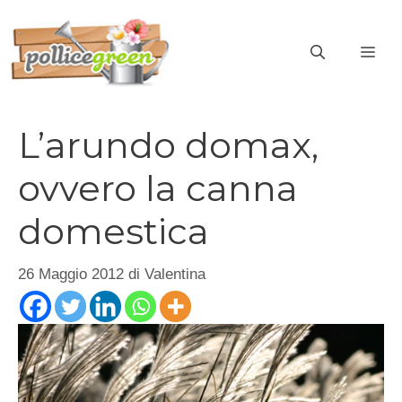
Vai
al
ME
contenuto
L’arundo domax,
ovvero la canna
domestica
26 Maggio 2012
di
Valentina