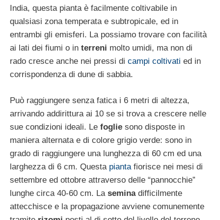
India, questa pianta è facilmente coltivabile in
qualsiasi zona temperata e subtropicale, ed in
entrambi gli emisferi. La possiamo trovare con facilità
ai lati dei fiumi o in
terreni
molto umidi, ma non di
rado cresce anche nei pressi di
campi coltivati
ed in
corrispondenza di dune di sabbia.
Può raggiungere senza fatica i 6 metri di altezza,
arrivando addirittura ai 10 se si trova a crescere nelle
sue condizioni ideali. Le
foglie
sono disposte in
maniera alternata e di colore grigio verde: sono in
grado di raggiungere una lunghezza di 60 cm ed una
larghezza di 6 cm. Questa
pianta
fiorisce nei mesi di
settembre ed ottobre attraverso delle “pannocchie”
lunghe circa 40-60 cm. La
semina
difficilmente
attecchisce e la propagazione avviene comunemente
tramite
rizomi
posti al di sotto del livello del terreno