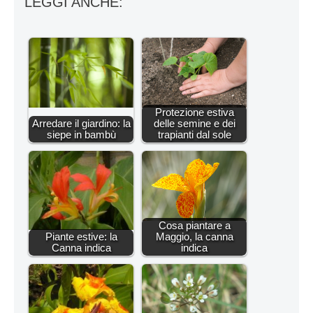
LEGGI ANCHE:
Protezione estiva
Arredare il giardino: la
delle semine e dei
siepe in bambù
trapianti dal sole
Cosa piantare a
Piante estive: la
Maggio, la canna
Canna indica
indica