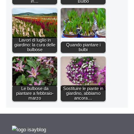
in…
Bulbo
Lavori di luglio in
giardino: la cura delle
Quando piantare i
bulbose
bulbi
Le bulbose da
Sostituire le piante in
piantare a febbraio-
giardino, abbiamo
marzo
ancora…