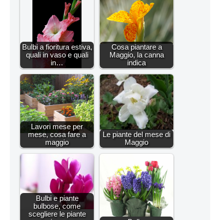
Bulbi a fioritura estiva,
Cosa piantare a
quali in vaso e quali
Maggio, la canna
in…
indica
Lavori mese per
mese, cosa fare a
Le piante del mese di
maggio
Maggio
Bulbi e piante
bulbose, come
scegliere le piante