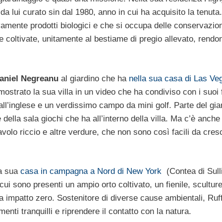
a lui curato sin dal 1980, anno in cui ha acquisito la tenuta.
vamente prodotti biologici e che si occupa delle conservazio
dure coltivate, unitamente al bestiame di pregio allevato, rendo
aniel Negreanu
al giardino che ha
nella sua casa di Las Ve
mostrato la sua villa in un video che ha condiviso con i suoi 
all’inglese e un verdissimo campo da mini golf. Parte del gia
della sala giochi che ha all’interno della villa. Ma c’è anche
avolo riccio e altre verdure, che non sono così facili da cres
la sua
casa in campagna a Nord di New York
(Contea di Sull
cui sono presenti un ampio orto coltivato, un fienile, sculture
 impatto zero. Sostenitore di diverse cause ambientali, Ruf
nti tranquilli e riprendere il contatto con la natura.