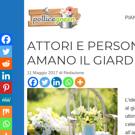
Vai
al
PIA
contenuto
ATTORI E PERSO
AMANO IL GIARD
11 Maggio 2017
di
Redazione
L’id
al g
ulti
cele
all’