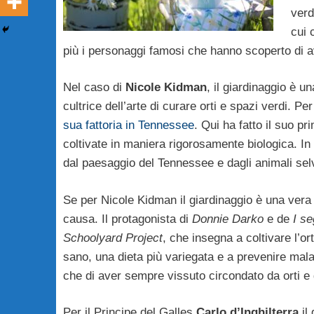
verd
cui 
più i personaggi famosi che hanno scoperto di a
Nel caso di
Nicole Kidman
, il giardinaggio è u
cultrice dell’arte di curare orti e spazi verdi. P
sua fattoria in Tennessee
. Qui ha fatto il suo pr
coltivate in maniera rigorosamente biologica. In 
dal paesaggio del Tennessee e dagli animali selva
Se per Nicole Kidman il giardinaggio è una vera
causa. Il protagonista di
Donnie Darko
e de
I s
Schoolyard Project
, che insegna a coltivare l’or
sano, una dieta più variegata e a prevenire malat
che di aver sempre vissuto circondato da orti e g
Per il Principe del Galles
Carlo d’Inghilterra
il