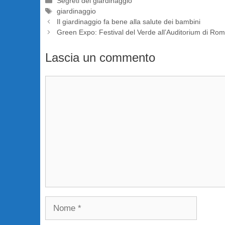
Categorie
Segreti del giardinaggio
Tag
giardinaggio
Il giardinaggio fa bene alla salute dei bambini
Green Expo: Festival del Verde all’Auditorium di Ro
Lascia un commento
Commento
Nome