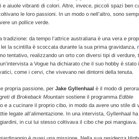
i e aiuole vibranti di colori. Altre, invece, piccoli spazi ben cu
coltivano le loro passioni. In un modo o nell’altro, sono semp
vere un pollice verde.
na tradizione: da tempo l’attrice australiana è una vera e prop
er lei la scintilla è scoccata durante la sua prima gravidanza,
imo tentativo, realizzando un orto con diversi tipi di verdure, 
un’intervista a Vogue ha dichiarato che il suo hobby è stato 
tici, come i cervi, che vivevano nei dintorni della tenuta.
 e propria passione, per
Jake Gyllenhaal
è il modo di perora
egreti di Brokeback Mountain
sostiene il programma
Edible
to e a cucinare il proprio cibo, in modo da avere uno stile di v
tie legate all’alimentazione. In una intervista, Gyllenhaal ha 
iardini, in cui lui stesso coltivava il cibo che poi mangiava.
 giardinaggio è quasi una missione. Nella sua residenza Hig