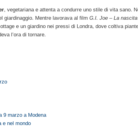
er
, vegetariana e attenta a condurre uno stile di vita sano. N
del giardinaggio. Mentre lavorava al film
G.I. Joe – La nascita
 cottage e un giardino nei pressi di Londra, dove coltiva piant
va l’ora di tornare.
arzo
ca 9 marzo a Modena
ia e nel mondo