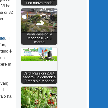
una nuova moda
 Vi ha
ne di 32
no
Verdi Passioni a
gas
. Il
Modena il 5 e 6
marzo
fan,
rdino è
 un
cere in
Verdi Passioni 2014,
sabato 8 e domenica
9 marzo a Modena
ivan)
 di
falo ha