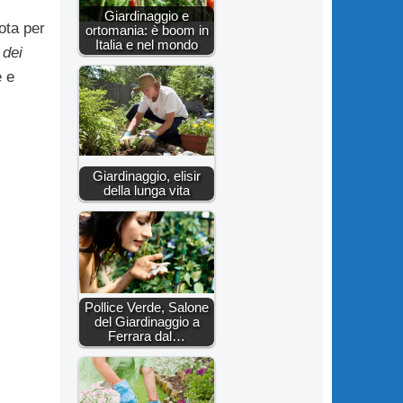
Giardinaggio e
ota per
ortomania: è boom in
Italia e nel mondo
 dei
e e
Giardinaggio, elisir
della lunga vita
Pollice Verde, Salone
del Giardinaggio a
Ferrara dal…