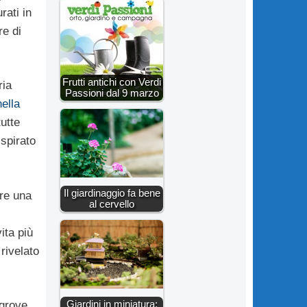
rati in
re di
Frutti antichi con Verdi
ria
Passioni dal 9 marzo
nella
tutte
ispirato
Il giardinaggio fa bene
re una
al cervello
ita più
rivelato
Giardini in miniatura:
hgrove