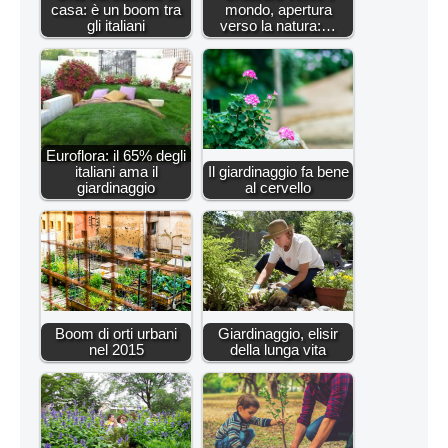
casa: è un boom tra
mondo, apertura
gli italiani
verso la natura:…
Euroflora: il 65% degli
italiani ama il
Il giardinaggio fa bene
giardinaggio
al cervello
Boom di orti urbani
Giardinaggio, elisir
nel 2015
della lunga vita