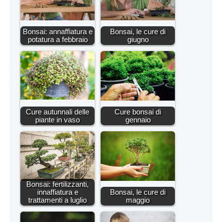
Bonsai: annaffiatura e
Bonsai, le cure di
potatura a febbraio
giugno
Cure autunnali delle
Cure bonsai di
piante in vaso
gennaio
Bonsai: fertilizzanti,
innaffiatura e
Bonsai, le cure di
trattamenti a luglio
maggio