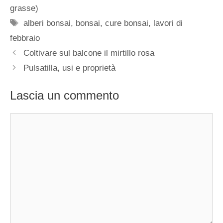
grasse)
Tag
alberi bonsai
,
bonsai
,
cure bonsai
,
lavori di
febbraio
Coltivare sul balcone il mirtillo rosa
Pulsatilla, usi e proprietà
Lascia un commento
Commento