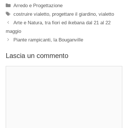
Categorie
Arredo e Progettazione
Tag
costruire vialetto
,
progettare il giardino
,
vialetto
Arte e Natura, tra fiori ed ikebana dal 21 al 22
maggio
Piante rampicanti, la Bouganville
Lascia un commento
Commento