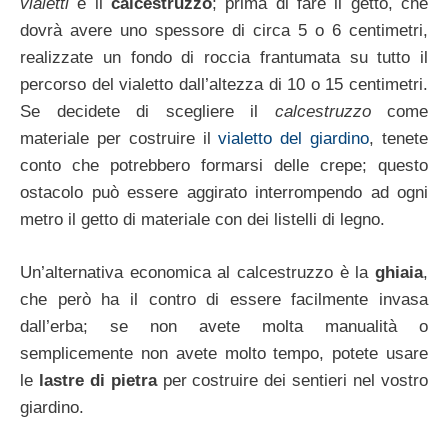
vialetti
è il
calcestruzzo
; prima di fare il getto, che
dovrà avere uno spessore di circa 5 o 6 centimetri,
realizzate un fondo di roccia frantumata su tutto il
percorso del vialetto dall’altezza di 10 o 15 centimetri.
Se decidete di scegliere il
calcestruzzo
come
materiale per costruire il
vialetto del giardino
, tenete
conto che potrebbero formarsi delle crepe; questo
ostacolo può essere aggirato interrompendo ad ogni
metro il getto di materiale con dei listelli di legno.
Un’alternativa economica al calcestruzzo è la
ghiaia
,
che però ha il contro di essere facilmente invasa
dall’erba; se non avete molta manualità o
semplicemente non avete molto tempo, potete usare
le
lastre di pietra
per costruire dei sentieri nel vostro
giardino.