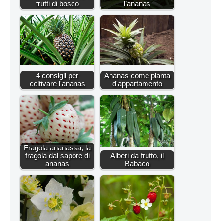
frutti di bosco
l’ananas
4 consigli per
Ananas come pianta
coltivare l'ananas
d'appartamento
Fragola ananassa, la
fragola dal sapore di
Alberi da frutto, il
ananas
Babaco