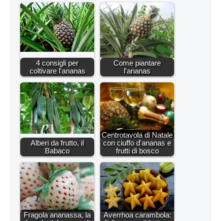
4 consigli per
Come piantare
coltivare l'ananas
l'ananas
Centrotavola di Natale
Alberi da frutto, il
con ciuffo d'ananas e
Babaco
frutti di bosco
Fragola ananassa, la
Averrhoa carambola: