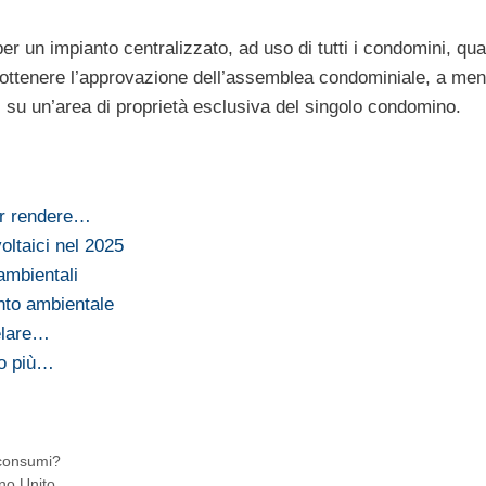
er un impianto centralizzato, ad uso di tutti i condomini, qu
o ottenere l’approvazione dell’assemblea condominiale, a men
 su un’area di proprietà esclusiva del singolo condomino.
per rendere…
voltaici nel 2025
 ambientali
nto ambientale
telare…
ro più…
 consumi?
gno Unito