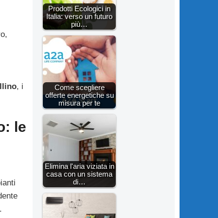
Prodotti Ecologici in
Italia: verso un futuro
più…
ro,
llino
, i
Come scegliere
offerte energetiche su
misura per te
o: le
Elimina l'aria viziata in
G
casa con un sistema
di…
ianti
dente
.