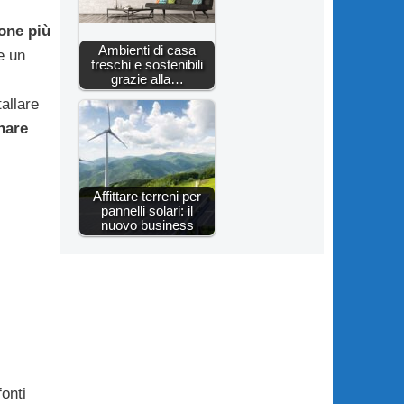
ione più
Ambienti di casa
e un
freschi e sostenibili
grazie alla…
tallare
nare
Affittare terreni per
pannelli solari: il
nuovo business
fonti