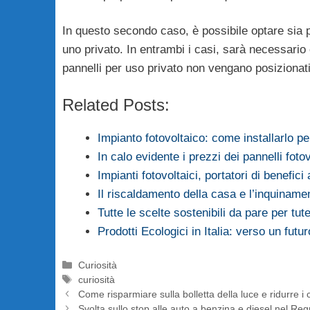
In questo secondo caso, è possibile optare sia p
uno privato. In entrambi i casi, sarà necessari
pannelli per uso privato non vengano posizionati
Related Posts:
Impianto fotovoltaico: come installarlo 
In calo evidente i prezzi dei pannelli foto
Impianti fotovoltaici, portatori di benefici
Il riscaldamento della casa e l’inquiname
Tutte le scelte sostenibili da pare per tu
Prodotti Ecologici in Italia: verso un futu
Categorie
Curiosità
Tag
curiosità
Come risparmiare sulla bolletta della luce e ridurre i
Svolta sullo stop alle auto a benzina e diesel nel Re