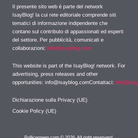
Il presente sito web è parte del network
IsayBlog! la cui rete editoriale comprende siti
tematici di informazione indipendente che
contano sul contributo di appassionati ed esperti
del settore. Per pubblicità, comunicati e
collaborazioni:
info@isayblog.com
This website is part of the IsayBlog! network. For
advertising, press releases and other
opportunities:
info@isayblog.comContattaci
:
info@isa
Dichiarazione sulla Privacy (UE)
Cookie Policy (UE)
Pollicegreen.com © 2026. All right reserverd.