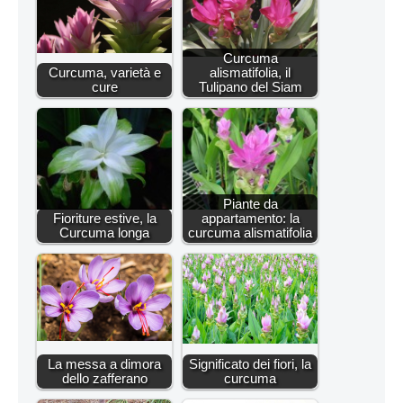
Curcuma
Curcuma, varietà e
alismatifolia, il
cure
Tulipano del Siam
Piante da
Fioriture estive, la
appartamento: la
Curcuma longa
curcuma alismatifolia
La messa a dimora
Significato dei fiori, la
dello zafferano
curcuma