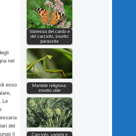
Vanessa del cardo e
del carciofo, insetto
parassita
egli
gna nel
di esso
Mantide religiosa:
insetto utile
alare,
. Le
e
ressaria
ari del
ungo il
Carciofo, varietà e