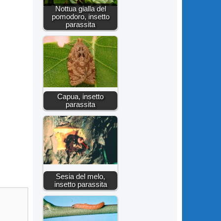
Nottua gialla del
pomodoro, insetto
parassita
Capua, insetto
parassita
Sesia del melo,
insetto parassita