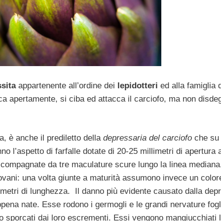
sita
appartenente all’ordine dei
lepidotteri
ed alla famiglia d
a apertamente, si ciba ed attacca il carciofo, ma non disde
, è anche il prediletto della
depressaria del carciofo
che su 
nno l’aspetto di farfalle dotate di 20-25 millimetri di apertura 
 accompagnate da tre maculature scure lungo la linea mediana
iovani: una volta giunte a maturità assumono invece un color
imetri di lunghezza. Il danno più evidente causato dalla dep
ppena nate. Esse rodono i germogli e le grandi nervature fogli
o sporcati dai loro escrementi. Essi vengono mangiucchiati l