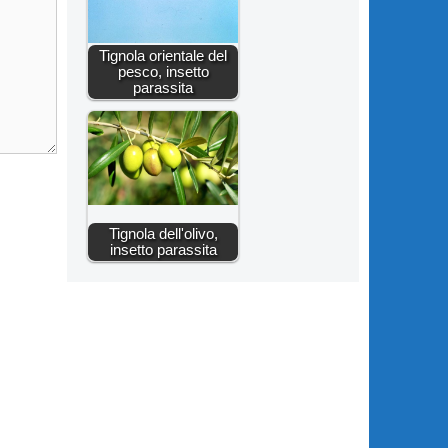
Tignola orientale del
pesco, insetto
parassita
Tignola dell'olivo,
insetto parassita