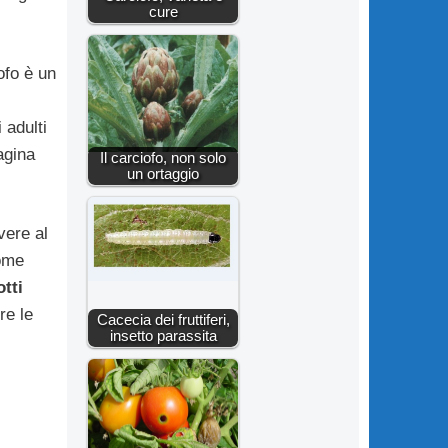
cure
ofo è un
 adulti
agina
Il carciofo, non solo
un ortaggio
vere al
come
tti
re le
Cacecia dei fruttiferi,
insetto parassita