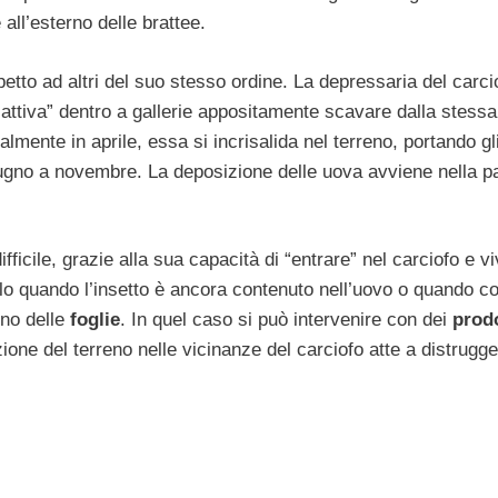
 all’esterno delle brattee.
petto ad altri del suo stesso ordine. La depressaria del carci
a attiva” dentro a gallerie appositamente scavare dalla stessa
almente in aprile, essa si incrisalida nel terreno, portando gli
 giugno a novembre. La deposizione delle uova avviene nella p
fficile, grazie alla sua capacità di “entrare” nel carciofo e vi
lo quando l’insetto è ancora contenuto nell’uovo o quando 
rno delle
foglie
. In quel caso si può intervenire con dei
prodo
zione del terreno nelle vicinanze del carciofo atte a distrugge