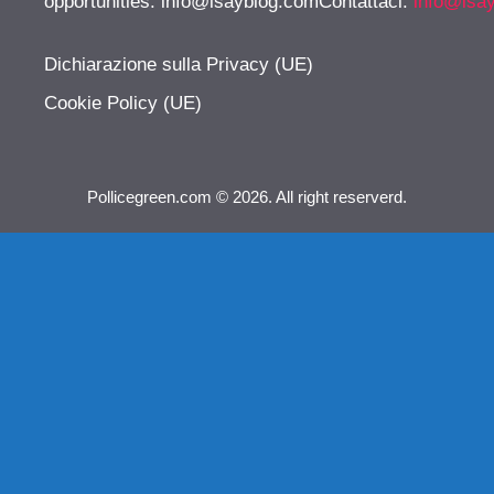
opportunities:
info@isayblog.comContattaci
:
info@isa
Dichiarazione sulla Privacy (UE)
Cookie Policy (UE)
Pollicegreen.com © 2026. All right reserverd.