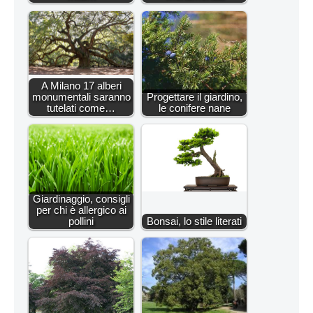
A Milano 17 alberi
monumentali saranno
Progettare il giardino,
tutelati come…
le conifere nane
Giardinaggio, consigli
per chi è allergico ai
pollini
Bonsai, lo stile literati