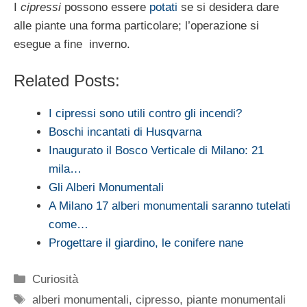
I
cipressi
possono essere
potati
se si deside­ra dare
alle piante una forma particolare; l’operazione si
esegue a fine inverno.
Related Posts:
I cipressi sono utili contro gli incendi?
Boschi incantati di Husqvarna
Inaugurato il Bosco Verticale di Milano: 21
mila…
Gli Alberi Monumentali
A Milano 17 alberi monumentali saranno tutelati
come…
Progettare il giardino, le conifere nane
Categorie
Curiosità
Tag
alberi monumentali
,
cipresso
,
piante monumentali