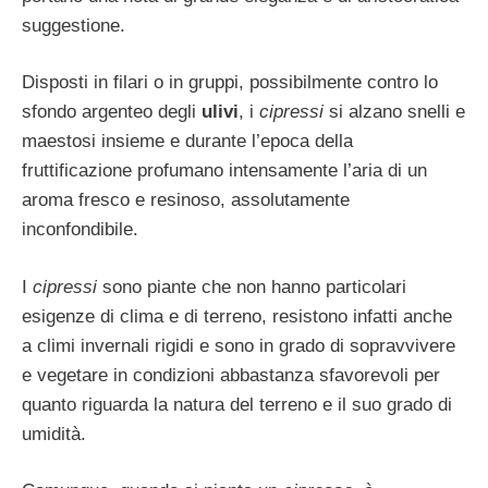
suggestione.
Disposti in filari o in gruppi, possibilmente contro lo
sfondo argenteo degli
ulivi
, i
cipressi
si alzano snelli e
maestosi insieme e durante l’epoca della
fruttificazione pro­fumano intensamente l’aria di un
aroma fre­sco e resinoso, assolutamente
inconfondibile.
I
cipressi
sono piante che non hanno parti­colari
esigenze di clima e di terreno, resisto­no infatti anche
a climi invernali rigidi e so­no in grado di sopravvivere
e vegetare in condizioni abbastanza sfavorevoli per
quan­to riguarda la natura del terreno e il suo grado di
umidità.