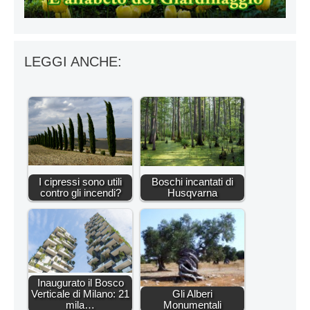
LEGGI ANCHE:
I cipressi sono utili
Boschi incantati di
contro gli incendi?
Husqvarna
Inaugurato il Bosco
Verticale di Milano: 21
Gli Alberi
mila…
Monumentali