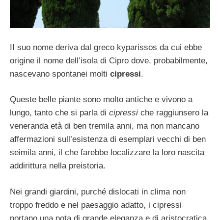
II suo nome deriva dal greco kyparissos da cui ebbe
origine il nome dell’isola di Cipro dove, probabilmente,
nascevano spontanei molti
cipressi
.
Queste belle piante sono molto antiche e vivono a
lungo, tanto che si parla di
cipressi
che raggiunsero la
veneranda età di ben tre­mila anni, ma non mancano
affermazioni sull’esistenza di esemplari vecchi di ben
sei­mila anni, il che farebbe localizzare la loro nascita
addirittura nella preistoria.
Nei grandi giardini, purché dislocati in cli­ma non
troppo freddo e nel paesaggio adat­to, i cipressi
portano una nota di grande eleganza e di aristocratica