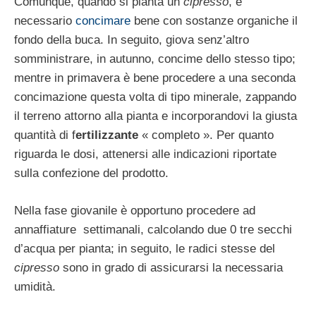
Comunque, quando si pianta un
cipresso
, è
necessario
concimare
bene con sostanze or­ganiche il
fondo della buca. In seguito, gio­va senz’altro
somministrare, in autunno, con­cime dello stesso tipo;
mentre in primavera è bene procedere a una seconda
concima­zione questa volta di tipo minerale, zap­pando
il terreno attorno alla pianta e incor­porandovi la giusta
quantità di f
ertilizzante
« completo ». Per quanto
riguarda le dosi, attenersi alle indicazioni riportate
sulla confezione del prodotto.
Nella fase giovanile è opportuno procedere ad
annaffiature settimanali, calcolando due 0 tre secchi
d’acqua per pianta; in seguito, le radici stesse del
cipresso
sono in grado di assicurarsi la necessaria
umidità.