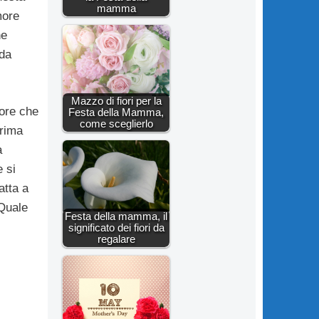
mamma
more
ne
da
Mazzo di fiori per la
iore che
Festa della Mamma,
come sceglierlo
rima
a
e si
atta a
 Quale
Festa della mamma, il
significato dei fiori da
regalare