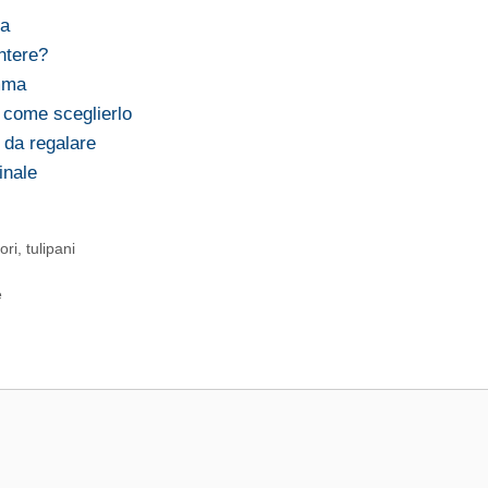
ma
ntere?
amma
 come sceglierlo
i da regalare
inale
ori
,
tulipani
e