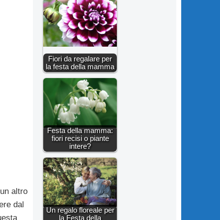
Fiori da regalare per
la festa della mamma
Festa della mamma:
fiori recisi o piante
intere?
un altro
ere dal
Un regalo floreale per
uesta
la Festa della