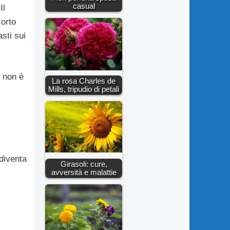
casual
Il
corto
asti sui
a non è
La rosa Charles de
Mills, tripudio di petali
 diventa
Girasoli: cure,
avversità e malattie