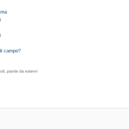
amma
i
i
 di campo?
oli
,
piante da esterni