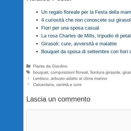
Un regalo floreale per la Festa della m
4 curiosità che non conoscete sui girasol
Fiori per una sposa casual
La rosa Charles de Mills, tripudio di petal
Girasoli: cure, avversità e malattie
Bouquet da sposa di settembre con fiori
Categorie
Piante da Giardino
Tag
bouquet
,
composizioni floreali
,
fioritura girasole
,
giras
Lentisco, arbusto adatto al clima marino
Calceolaria, varietà e cure
Lascia un commento
Commento