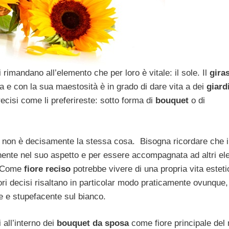
ori rimandano all’elemento che per loro è vitale: il sole. Il
gira
a e con la sua maestosità è in grado di dare vita a dei
giard
recisi come li preferireste: sotto forma di
bouquet
o di
 non è decisamente la stessa cosa. Bisogna ricordare che i
nente nel suo aspetto e per essere accompagnata ad altri el
i. Come
fiore reciso
potrebbe vivere di una propria vita esteti
ori decisi risaltano in particolar modo praticamente ovunque
e e stupefacente sul bianco.
 all’interno dei
bouquet da sposa
come fiore principale del