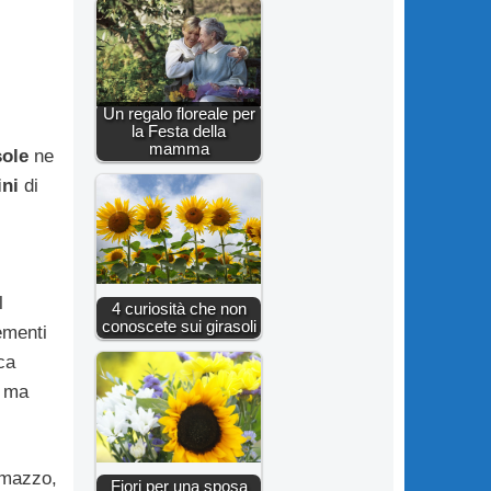
Un regalo floreale per
la Festa della
mamma
sole
ne
ini
di
l
4 curiosità che non
conoscete sui girasoli
ementi
ca
, ma
 mazzo,
Fiori per una sposa