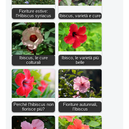
Fioriture estive:
l'Hibiscus syriacus
Ibiscus, varietà e cure
Ibiscus, le cure
Ibisco, le varietà più
colturali
belle
Perché l'hibiscus non
Fioriture autunnali,
fiorisce più?
l'Ibiscus