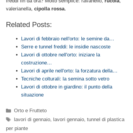
freddi fin da ora? Molto semplice: ravanello,
rucola
,
valerianella,
cipolla rossa.
Related Posts:
Lavori di febbraio nell'orto: le semine da…
Serre e tunnel freddi: le insidie nascoste
Lavori di ottobre nell'orto: iniziare la
costruzione…
Lavori di aprile nell'orto: la forzatura della…
Tecniche colturali: la semina sotto vetro
Lavori di ottobre in giardino: il punto della
situazione
Categorie
Orto e Frutteto
Tag
lavori di gennaio
,
lavori gennaio
,
tunnel di plastica
per piante