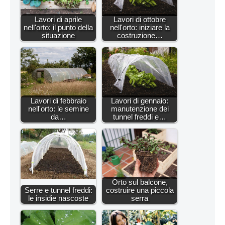
Lavori di aprile
Lavori di ottobre
nell'orto: il punto della
nell'orto: iniziare la
situazione
costruzione…
Lavori di febbraio
Lavori di gennaio:
nell'orto: le semine
manutenzione dei
da…
tunnel freddi e…
Orto sul balcone,
Serre e tunnel freddi:
costruire una piccola
le insidie nascoste
serra