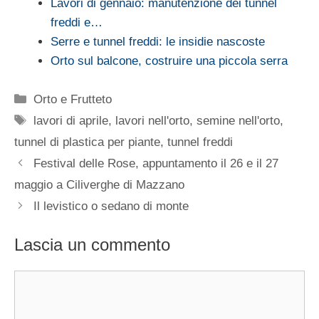
Lavori di gennaio: manutenzione dei tunnel
freddi e…
Serre e tunnel freddi: le insidie nascoste
Orto sul balcone, costruire una piccola serra
Categorie
Orto e Frutteto
Tag
lavori di aprile
,
lavori nell'orto
,
semine nell'orto
,
tunnel di plastica per piante
,
tunnel freddi
Festival delle Rose, appuntamento il 26 e il 27
maggio a Ciliverghe di Mazzano
Il levistico o sedano di monte
Lascia un commento
Commento