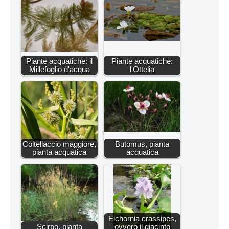
Piante acquatiche: il
Piante acquatiche:
Millefoglio d'acqua
l'Ottelia
Coltellaccio maggiore,
Butomus, pianta
pianta acquatica
acquatica
Eichornia crassipes,
Scirpo, pianta
ovvero il giacinto