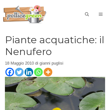
Vai
al
ME
contenuto
Piante acquatiche: il
Nenufero
18 Maggio 2010
di
gianni puglisi