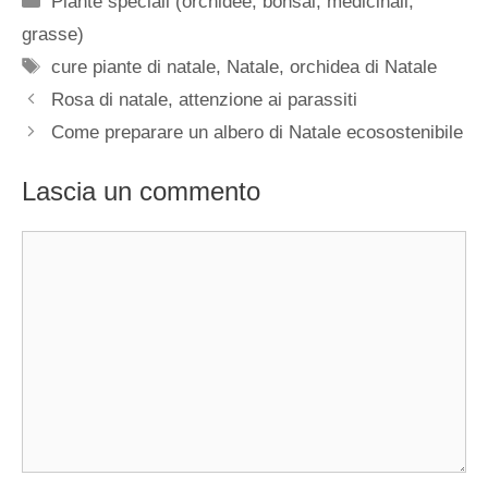
Piante speciali (orchidee, bonsai, medicinali,
grasse)
Tag
cure piante di natale
,
Natale
,
orchidea di Natale
Rosa di natale, attenzione ai parassiti
Come preparare un albero di Natale ecosostenibile
Lascia un commento
Commento