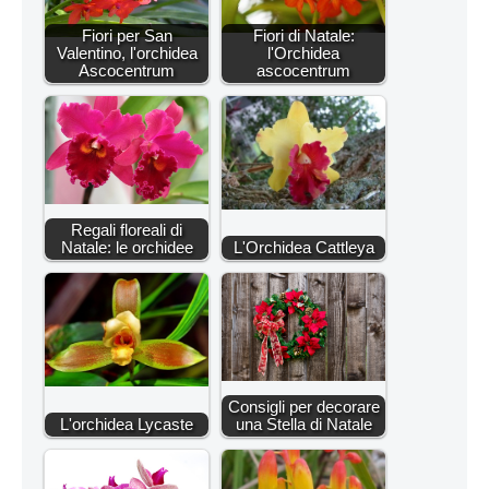
Fiori per San
Fiori di Natale:
Valentino, l'orchidea
l'Orchidea
Ascocentrum
ascocentrum
Regali floreali di
Natale: le orchidee
L'Orchidea Cattleya
Consigli per decorare
L'orchidea Lycaste
una Stella di Natale